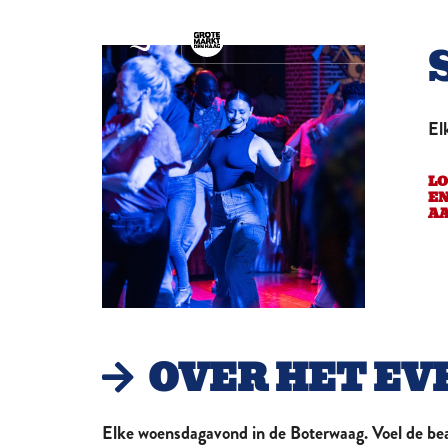
BEKIJK ALLE LOCATIES
VAVOOM
Tiki Cocktail Bar
El
ZÈTA
The Hang-out concept
store
LO
ZWARTE RUITER
E
Haags Poppodium sinds
1988
A
SEPTEMBER
Wine, Jazz & Food
HOENDER EN HOP
Comfort Food, Comfort
Drinks & Comfortable
BOTERWAAG
OVER HET EV
Het grootst bruisende
stadscafé
NATIONAAL
Onvergetelijke smaken
Elke woensdagavond in de Boterwaag. Voel de bea