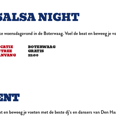
HET GROOTST BRUISENDE STADSCAFÉ
SALSA NIGHT
ke woensdagavond in de Boterwaag. Voel de beat en beweeg je vo
CATIE
BOTERWAAG
NTREE
GRATIS
ANVANG
22:00
ENT
t en beweeg je voeten met de beste dj’s en dansers van Den Ha