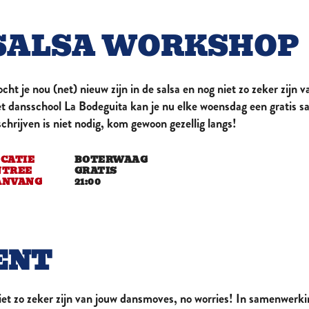
HET GROOTST BRUISENDE STADSCAFÉ
SALSA WORKSHOP
cht je nou (net) nieuw zijn in de salsa en nog niet zo zeker zij
t dansschool La Bodeguita kan je nu elke woensdag een gratis s
schrijven is niet nodig, kom gewoon gezellig langs!
CATIE
BOTERWAAG
NTREE
GRATIS
ANVANG
21:00
ENT
 niet zo zeker zijn van jouw dansmoves, no worries! In samenwerk