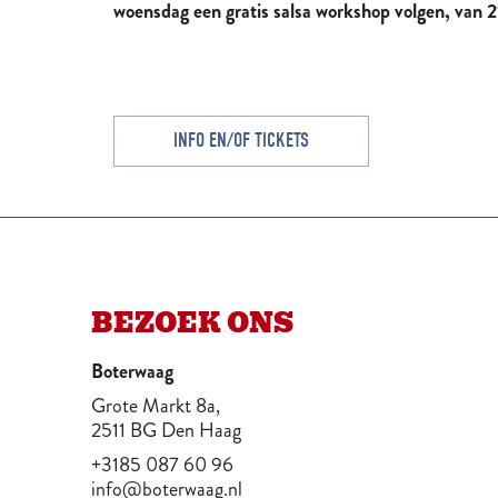
woensdag een
gratis
salsa workshop volgen, van 2
GROTE MARKT
Altijd wat te doen
INFO EN/OF TICKETS
BEZOEK ONS
Boterwaag
Grote Markt 8a,
2511 BG Den Haag
+3185 087 60 96
info@boterwaag.nl