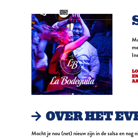
BEKIJK ALLE LOCATIES
VAVOOM
Tiki Cocktail Bar
Mo
ZÈTA
The Hang-out concept
me
store
In
ZWARTE RUITER
Haags Poppodium sinds
1988
LO
SEPTEMBER
E
Wine, Jazz & Food
A
HOENDER EN HOP
Comfort Food, Comfort
Drinks & Comfortable
BOTERWAAG
OVER HET EV
Het grootst bruisende
stadscafé
NATIONAAL
Onvergetelijke smaken
Mocht je nou (net) nieuw zijn in de salsa en nog