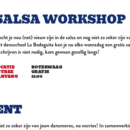
HET GROOTST BRUISENDE STADSCAFÉ
SALSA WORKSHOP
cht je nou (net) nieuw zijn in de salsa en nog niet zo zeker zij
t dansschool La Bodeguita kan je nu elke woensdag een gratis s
schrijven is niet nodig, kom gewoon gezellig langs!
CATIE
BOTERWAAG
NTREE
GRATIS
ANVANG
21:00
ENT
 niet zo zeker zijn van jouw dansmoves, no worries! In samenwerk