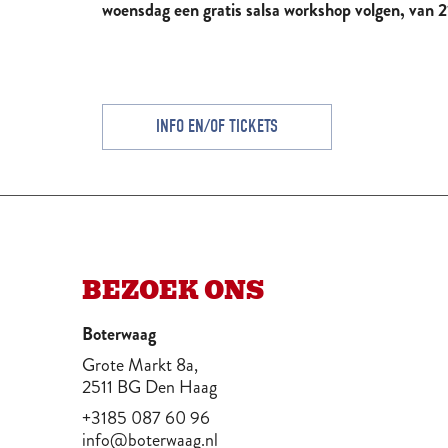
woensdag een
gratis
salsa workshop volgen, van 2
GROTE MARKT
Altijd wat te doen
INFO EN/OF TICKETS
BEZOEK ONS
Boterwaag
Grote Markt 8a,
2511 BG Den Haag
+3185 087 60 96
info@boterwaag.nl