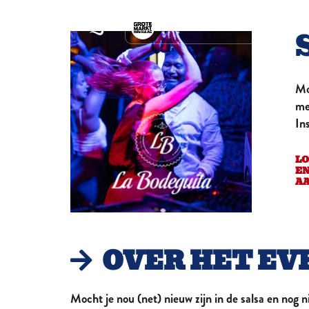
BEKIJK ALLE LOCATIES
VAVOOM
Tiki Cocktail Bar
Mo
ZÈTA
The Hang-out concept
me
store
In
ZWARTE RUITER
Haags Poppodium sinds
1988
LO
SEPTEMBER
E
Wine, Jazz & Food
A
HOENDER EN HOP
Comfort Food, Comfort
Drinks & Comfortable
BOTERWAAG
OVER HET EV
Het grootst bruisende
stadscafé
NATIONAAL
Onvergetelijke smaken
Mocht je nou (net) nieuw zijn in de salsa en nog